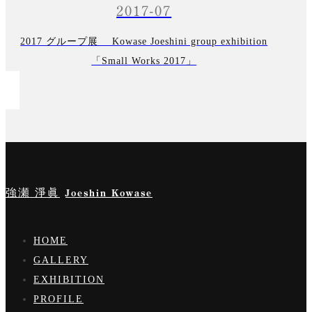
2017-07
2017 グループ展 Kowase Joeshini group exhibition
「Small Works 2017」
強瀬 淨眞
Joeshin Kowase
HOME
GALLERY
EXHIBITION
PROFILE