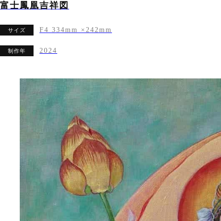
富士鳳凰吉祥図
F4 334mm ×242mm
サイズ
2024
制作年