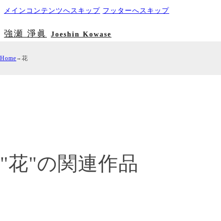
メインコンテンツへスキップ
フッターへスキップ
強瀬 淨眞
Joeshin Kowase
Home
花
"花"の関連作品