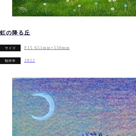
虹の降る丘
F15 651mm×530mm
サイズ
2022
制作年