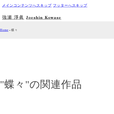
メインコンテンツへスキップ
フッターへスキップ
強瀬 淨眞
Joeshin Kowase
Home
蝶々
"蝶々"の関連作品