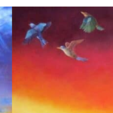
サ
過ぎ
M2
50
去れ
73
ば昨
制
日の
201
如く
昼
『詩
編』
90
篇4
節