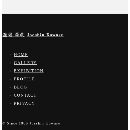
強瀬 淨眞
Joeshin Kowase
HOME
GALLERY
EXHIBITION
PROFILE
BLOG
CONTACT
PRIVACY
© Since 1986 Joeshin Kowase