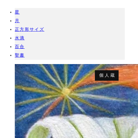
星
月
正方形サイズ
水滴
百合
聖書
個人蔵