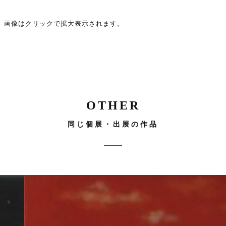
画像はクリックで拡大表示されます。
OTHER
同じ個展・出展の作品
サイズ
空
美
M10
530mm ×
5
の
し
333mm