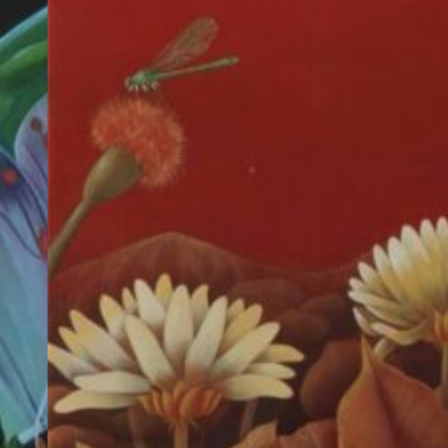
鳥
き
制作年
の
星
2001
2
よ
う
に