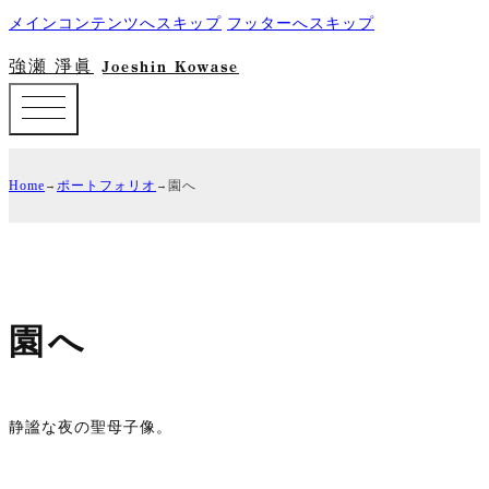
メインコンテンツへスキップ
フッターへスキップ
強瀬 淨眞
Joeshin Kowase
Home
ポートフォリオ
園へ
園へ
静謐な夜の聖母子像。