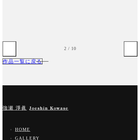
…
3
/
10
作品一覧に戻る
強瀬 淨眞
Joeshin Kowase
HOME