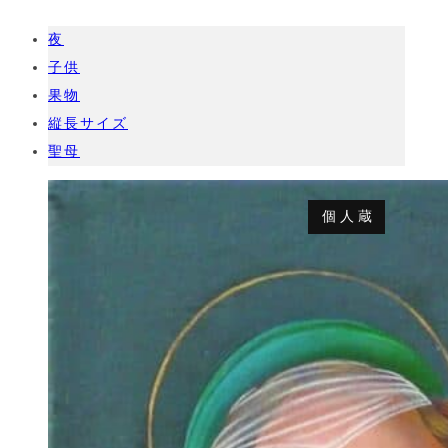
夜
子供
果物
縦長サイズ
聖母
個人蔵