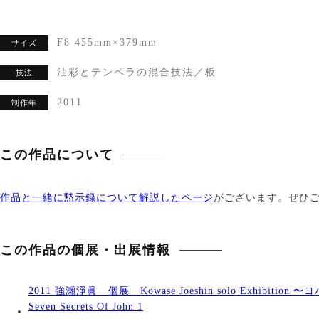
F8 455mm×379mm
サイズ
油彩とテンペラの混合技法／板
技法
2011
制作年
この作品について
作品と一緒に黙示録について解説したページ
がございます。ぜひ
この作品の個展・出展情報
2011 強瀬淨眞 個展 Kowase Joeshin solo Exhibitio
Seven Secrets Of John 1