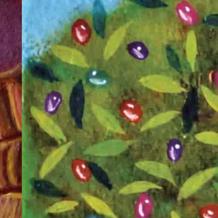
燭台
（1
章）