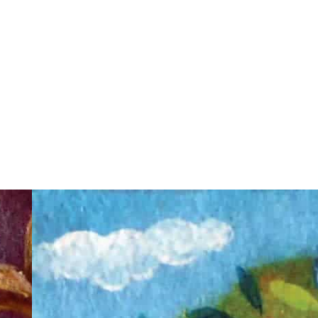
F8
サイズ
七つ
455mm×379mm
の星
2011
制作年
と七
つの
（