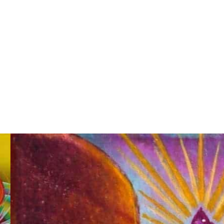
サイズ
七
ミニチュア
ール
の
印
制作年
2011
（