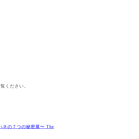
ご覧ください。
n 〜ヨハネの７つの秘密展〜 The