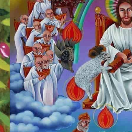
章）
（2
章）