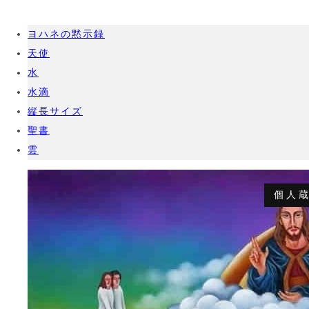
ヨハネの黙示録
天使
水
水滴
縦長サイズ
聖書
雲
個人