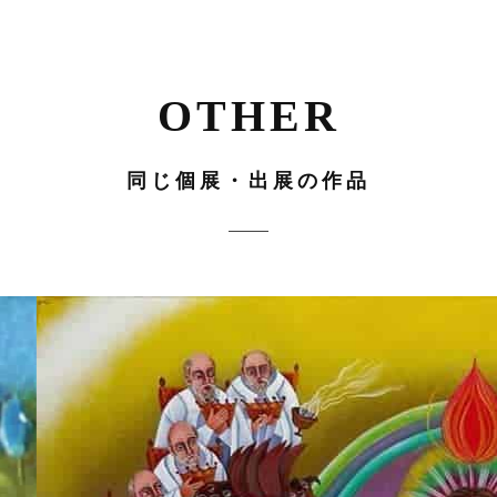
OTHER
同じ個展・出展の作品
サイズ
ダビ
いの
ミニチュア
ール
デの
ちの
鍵
木の
制作年
2011
3
実