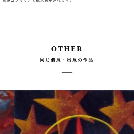
画像はクリックで拡大表示されます。
OTHER
同じ個展・出展の作品
F8
サイズ
サイズ
底知
7つ
455mm×379mm
ミニチュア
ール
れぬ
の星
2012
制作年
所に
と教
制作年
2012
投げ
会