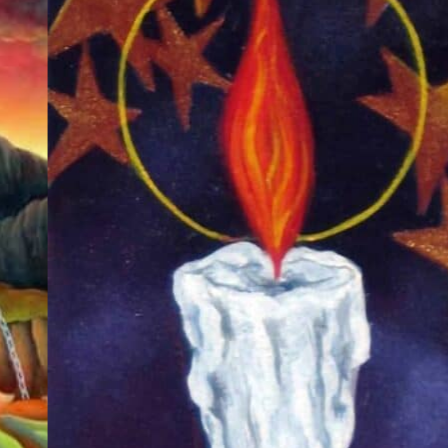
込ん
（1
だ
章）
（20
章）