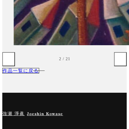
3
/
21
作品一覧に戻る
強瀬 淨眞
Joeshin Kowase