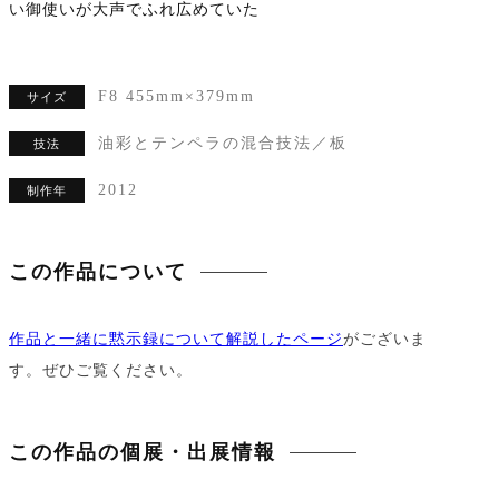
い御使いが大声でふれ広めていた
F8 455mm×379mm
サイズ
油彩とテンペラの混合技法／板
技法
2012
制作年
この作品について
作品と一緒に黙示録について解説したページ
がございま
す。ぜひご覧ください。
この作品の個展・出展情報