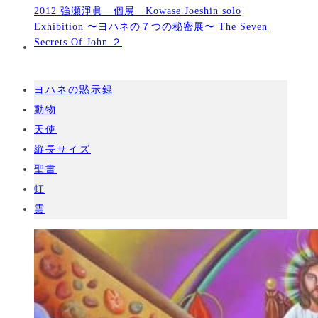
2012 強瀬淨眞 個展 Kowase Joeshin solo
Exhibition 〜ヨハネの７つの秘密展〜 The Seven
Secrets Of John ２
ヨハネの黙示録
動物
天使
縦長サイズ
聖書
虹
雲