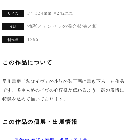
F4 334mm ×242mm
サイズ
油彩とテンペラの混合技法／板
技法
1995
制作年
この作品について
早川書房「私はイヴ」の小説の装丁画に書き下ろした作品
です。多重人格のイヴの心模様が伝わるよう、顔の表情に
特徴を込めて描いております。
この作品の個展・出展情報
1986〜 奉納・寄贈・出展・装丁画