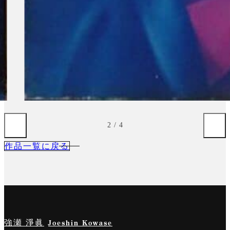
3
/
4
作品一覧に戻る
強瀬 淨眞
Joeshin Kowase