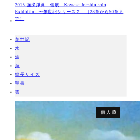
2015 強瀬淨眞 個展 Kowase Joeshin solo
Exhibition 〜創世記シリーズ２ （28章から50章ま
で）
創世記
水
波
海
縦長サイズ
聖書
雲
個人蔵