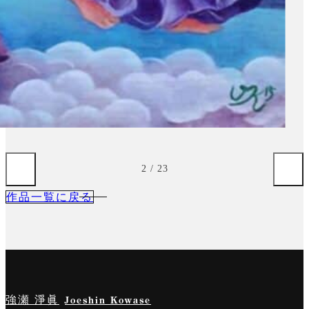
3
/
23
作品一覧に戻る
強瀬 淨眞
Joeshin Kowase