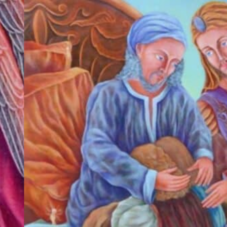
子
制作年
2015
（28
章
12）