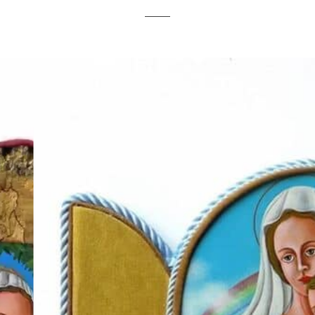
サイズ
赤
イコン型
い
制作年
実
2003