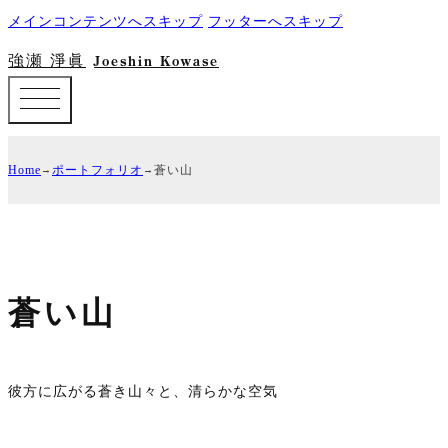
メインコンテンツへスキップ
フッターへスキップ
強瀬 淨眞
Joeshin Kowase
Home
ポートフォリオ
蒼い山
蒼い山
彼方に広がる蒼き山々と、清らかな空気