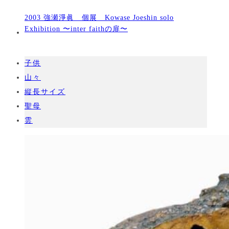
2003 強瀬淨眞 個展 Kowase Joeshin solo
Exhibition 〜inter faithの扉〜
子供
山々
縦長サイズ
聖母
雲