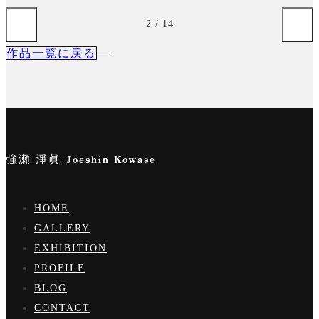
3
/
14
作品一覧に戻る
強瀬 淨眞
Joeshin Kowase
HOME
GALLERY
EXHIBITION
PROFILE
BLOG
CONTACT