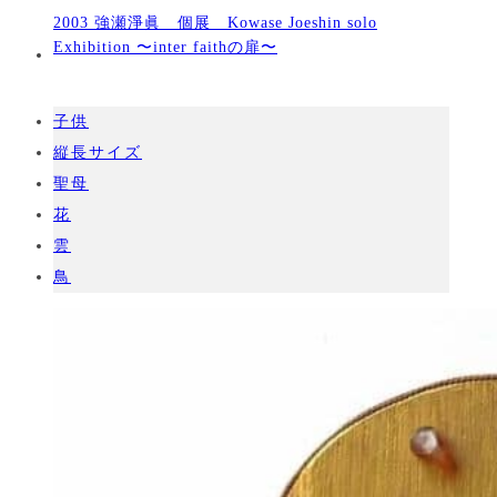
2003 強瀬淨眞 個展 Kowase Joeshin solo
Exhibition 〜inter faithの扉〜
子供
縦長サイズ
聖母
花
雲
鳥