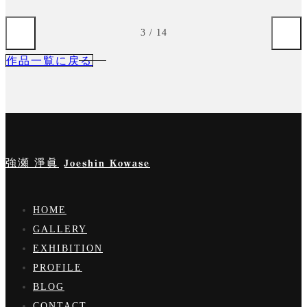
4
/
14
作品一覧に戻る
強瀬 淨眞
Joeshin Kowase
HOME
GALLERY
EXHIBITION
PROFILE
BLOG
CONTACT