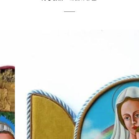
サイズ
赤
イコン型
い
制作年
実
2003