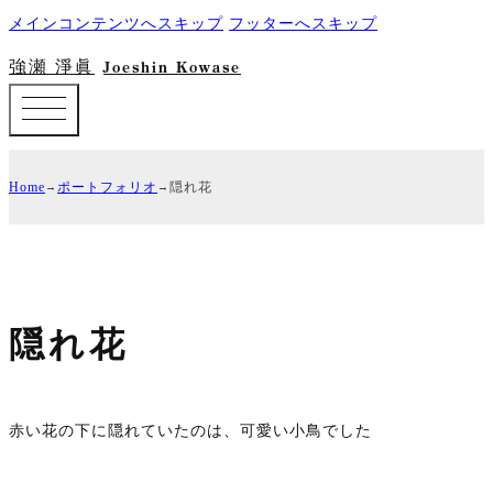
メインコンテンツへスキップ
フッターへスキップ
強瀬 淨眞
Joeshin Kowase
Home
ポートフォリオ
隠れ花
隠れ花
赤い花の下に隠れていたのは、可愛い小鳥でした