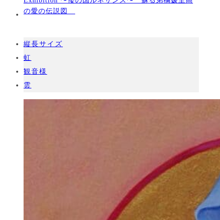
Exhibition 〜倭の国ルネサンス〜 蘇る弟橘媛至高
の愛の伝説図
縦長サイズ
虹
観音様
雲