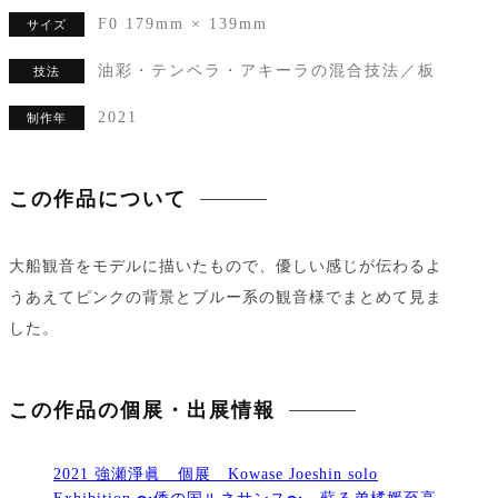
F0 179mm × 139mm
サイズ
油彩・テンペラ・アキーラの混合技法／板
技法
2021
制作年
この作品について
大船観音をモデルに描いたもので、優しい感じが伝わるよ
うあえてピンクの背景とブルー系の観音様でまとめて見ま
した。
この作品の個展・出展情報
2021 強瀬淨眞 個展 Kowase Joeshin solo