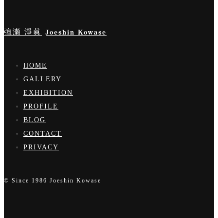
強瀬 淨眞
Joeshin Kowase
HOME
GALLERY
EXHIBITION
PROFILE
BLOG
CONTACT
PRIVACY
© Since 1986 Joeshin Kowase