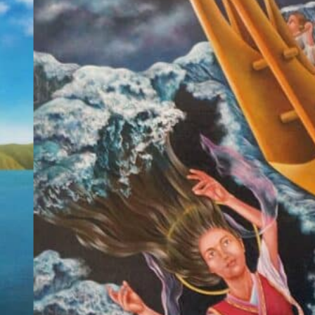
村
M20
500mm ×
人
730mm
達
制作年
が
2020
船
を
見
送
る
シ
ー
ン